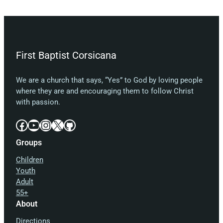
First Baptist Corsicana
We are a church that says, “Yes” to God by loving people
where they are and encouraging them to follow Christ
with passion.
Facebook
YouTube
Instagram
X
GitHub
Groups
Children
Youth
Adult
55+
About
Directions