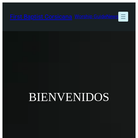
Skip
to
First Baptist Corsicana
Worship Guide
News
content
BIENVENIDOS