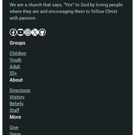
We are a church that says, “Yes” to God by loving people
where they are and encouraging them to follow Christ
with passion.
Facebook
YouTube
Instagram
X
GitHub
Groups
Children
Youth
Adult
55+
About
Directions
History
Beliefs
Staff
More
Give
Serve